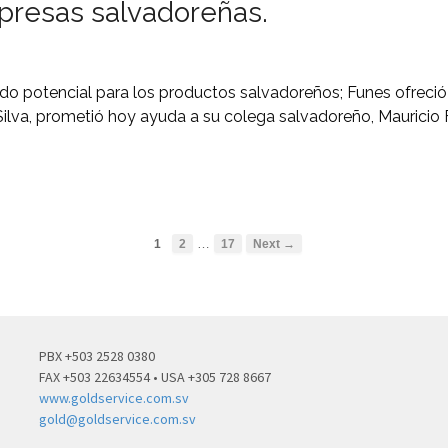
presas salvadoreñas.
cado potencial para los productos salvadoreños; Funes ofreci
a Silva, prometió hoy ayuda a su colega salvadoreño, Mauricio
…
1
2
17
Next →
PBX +503 2528 0380
FAX +503 22634554 • USA +305 728 8667
www.goldservice.com.sv
gold@goldservice.com.sv