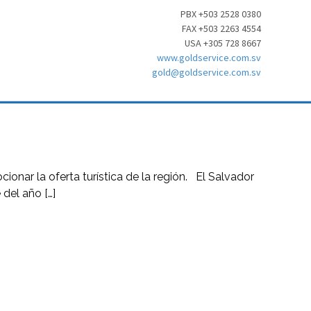
PBX +503 2528 0380
FAX +503 2263 4554
USA +305 728 8667
www.goldservice.com.sv
gold@goldservice.com.sv
ionar la oferta turística de la región. El Salvador
del año […]