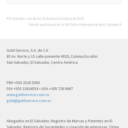
El Salvador, uno de los 10 destinos turísticos de 2010.
Taiwán participará en la XXV Feria Internacional de El Salvador
Gold Service, S.A. de C.V.
85 Av. Norte y 15 calle poniente #820, Colonia Escalón
San Salvador, El Salvador, Centro América
PBX +503 2528 0380
FAX +503 22634554 • USA +305 728 8667
www.goldservice.com.sv
gold@goldservice.com.sv
Abogados en El Salvador, Registro de Marcas y Patentes en El
Salvador, Registro de Sociedades y creación de empresas, Firma