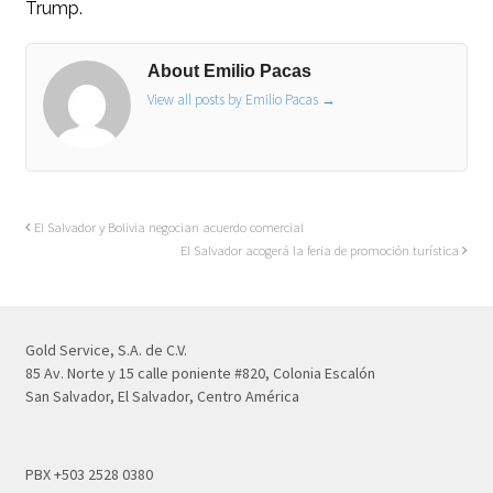
Trump.
About Emilio Pacas
View all posts by Emilio Pacas
→
El Salvador y Bolivia negocian acuerdo comercial
El Salvador acogerá la feria de promoción turística
Gold Service, S.A. de C.V.
85 Av. Norte y 15 calle poniente #820, Colonia Escalón
San Salvador, El Salvador, Centro América
PBX +503 2528 0380