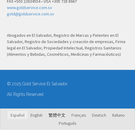
FAX +503 22634554 • USA +305 728 8667
www.goldservice.com.sv
gold@goldservice.com.sv
Abogados en El Salvador, Registro de Marcas y Patentes en El
Salvador, Registro de Sociedades y creación de empresas, Firma
legal en El Salvador, Propiedad Intelectual, Registros Sanitarios
(Alimentos y Bebidas, Cosméticos, Medicinas y Farmacéuticos)
© 2025 Gold Service El Salvador.
All Rights Reserved
Español
English
繁體中文
Français
Deutsch
Italiano
Português