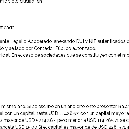
cipio(o ciudad) en
.
nticada.
tante Legal o Apoderado, anexando DUI y NIT autenticados d
mado y sellado por Contador Público autorizado.
l inicial. En el caso de sociedades que se constituyen con el 
el mismo año. Si se escribe en un año diferente presentar Bal
ral con un capital hasta USD 11,428.57, con un capital mayor
 es mayor de USD 57,142.87, pero menor a USD 114,285.71 se 
cancela USD 15.00 Sí el capital es mayor de de USD 228, 571.