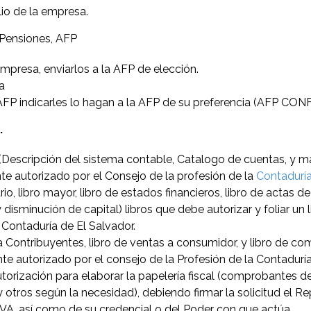
lio de la empresa.
Pensiones, AFP
empresa, enviarlos a la AFP de elección.
a
 AFP indicarles lo hagan a la AFP de su preferencia (AFP C
.
Descripción del sistema contable, Catalogo de cuentas, y manu
te autorizado por el Consejo de la profesión de la
Contaduría
io, libro mayor, libro de estados financieros, libro de actas de 
y disminución de capital) libros que debe autorizar y foliar 
 Contaduría de El Salvador.
 Contribuyentes, libro de ventas a consumidor, y libro de comp
e autorizado por el consejo de la Profesión de la Contaduría
 autorización para elaborar la papelería fiscal (comprobantes de
 y otros según la necesidad), debiendo firmar la solicitud el
 IVA, así como de su credencial o del Poder con que actúa.