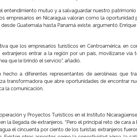
l entendimiento mutuo y a salvaguardar nuestro patrimonio n
 empresarios en Nicaragua valoran como la oportunidad para
ue desde Guatemala hasta Panamá existe, argumentó Enrique 
tiva que los empresarios turísticos en Centroamérica, en co
xtranjeros entrar a la región por un país, movilizarse vía 
a que le brindó el servicio”, añadió.
echo a diferentes representantes de aerolíneas que trab
uerza transformadora que abre oportunidades de encontrar nu
ca la comunicación.
eración y Proyectos Turísticos en el Instituto Nicaragüense 
en la llegada de extranjeros. “Pero el principal reto de cara 
ragua el cincuenta por ciento de los turistas extranjeros fu
 Existen otros aspectos como la conectividad aérea, la calid