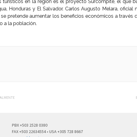
 turísticos en la región es el proyecto Surcompite, el que 
ua, Honduras y El Salvador. Carlos Augusto Melara, oficial 
n se pretende aumentar los beneficios económicos a través de
o a la población.
BALMENTE
PBX +503 2528 0380
FAX +503 22634554 • USA +305 728 8667