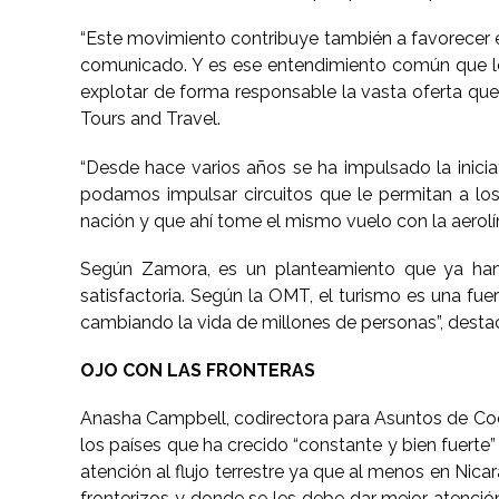
“Este movimiento contribuye también a favorecer e
comunicado. Y es ese entendimiento común que los
explotar de forma responsable la vasta oferta q
Tours and Travel.
“Desde hace varios años se ha impulsado la inicia
podamos impulsar circuitos que le permitan a los e
nación y que ahí tome el mismo vuelo con la aerolíne
Según Zamora, es un planteamiento que ya han h
satisfactoria. Según la OMT, el turismo es una f
cambiando la vida de millones de personas”, desta
OJO CON LAS FRONTERAS
Anasha Campbell, codirectora para Asuntos de Coop
los países que ha crecido “constante y bien fuerte” 
atención al flujo terrestre ya que al menos en Nica
fronterizos y donde se les debe dar mejor atención.