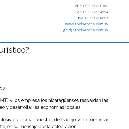
PBX +503 2528 0380
FAX +503 2263 4554
USA +305 728 8667
www.goldservice.com.sv
gold@goldservice.com.sv
rístico?
nos
OMT) y los empresarios nicaragüenses respaldan las
 y desarrollar las economías locales.
clusivo, de crear puestos de trabajo y de fomentar
ai, en su mensaje por la celebración.