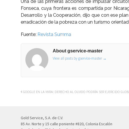
Una de las primeras acciones de impulsar circuitos
Fonseca, cuya frontera es compartida por Nicarag
Desarrollo y la Cooperación, dijo que con ese pla
erradicación de la pobreza con un turismo orientad
Fuente:
Revista Summa
About gservice-master
View all posts by gservice-master
→
GOOGLE EN LA MIRA: DERECHO AL OLVIDO PODRÍA SER EJERCIDO GLO
Gold Service, S.A. de C.V.
85 Av. Norte y 15 calle poniente #820, Colonia Escalón