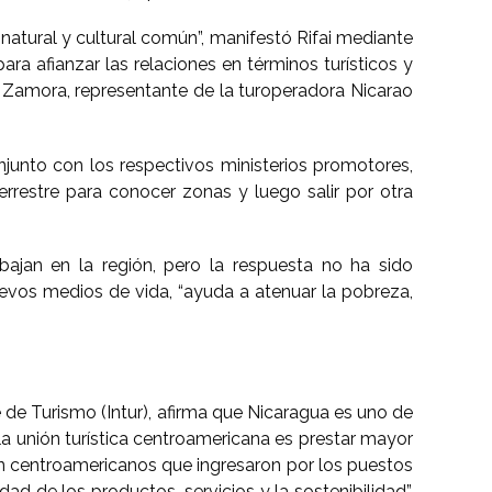
atural y cultural común”, manifestó Rifai mediante
 afianzar las relaciones en términos turísticos y
Zamora, representante de la turoperadora Nicarao
njunto con los respectivos ministerios promotores,
terrestre para conocer zonas y luego salir por otra
ajan en la región, pero la respuesta no ha sido
evos medios de vida, “ayuda a atenuar la pobreza,
de Turismo (Intur), afirma que Nicaragua es uno de
a la unión turística centroamericana es prestar mayor
eron centroamericanos que ingresaron por los puestos
ad de los productos, servicios y la sostenibilidad”,