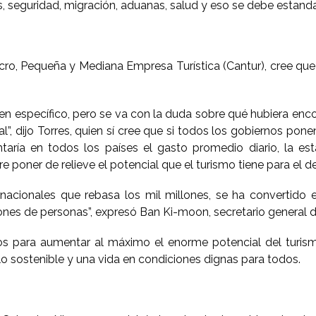
arios, seguridad, migración, aduanas, salud y eso se debe estand
ro, Pequeña y Mediana Empresa Turística (Cantur), cree que 
en específico, pero se va con la duda sobre qué hubiera enc
l”, dijo Torres, quien sí cree que si todos los gobiernos pone
ntaría en todos los países el gasto promedio diario, la est
re poner de relieve el potencial que el turismo tiene para el 
ernacionales que rebasa los mil millones, se ha convertid
ones de personas”, expresó Ban Ki-moon, secretario general 
ntos para aumentar al máximo el enorme potencial del turis
o sostenible y una vida en condiciones dignas para todos.