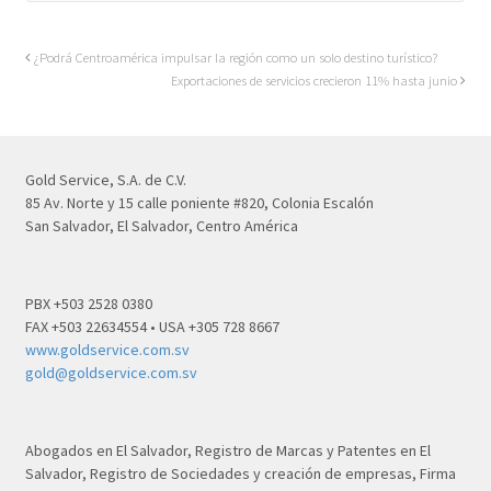
¿Podrá Centroamérica impulsar la región como un solo destino turístico?
Exportaciones de servicios crecieron 11% hasta junio
Gold Service, S.A. de C.V.
85 Av. Norte y 15 calle poniente #820, Colonia Escalón
San Salvador, El Salvador, Centro América
PBX +503 2528 0380
FAX +503 22634554 • USA +305 728 8667
www.goldservice.com.sv
gold@goldservice.com.sv
Abogados en El Salvador, Registro de Marcas y Patentes en El
Salvador, Registro de Sociedades y creación de empresas, Firma