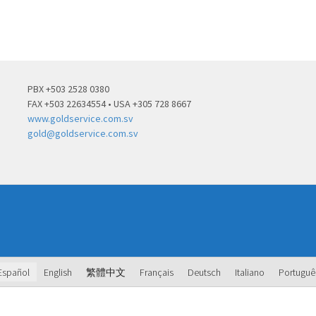
PBX +503 2528 0380
FAX +503 22634554 • USA +305 728 8667
www.goldservice.com.sv
gold@goldservice.com.sv
Español
English
繁體中文
Français
Deutsch
Italiano
Portuguê