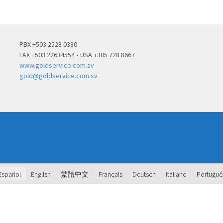
PBX +503 2528 0380
FAX +503 22634554 • USA +305 728 8667
www.goldservice.com.sv
gold@goldservice.com.sv
Español
English
繁體中文
Français
Deutsch
Italiano
Portuguê