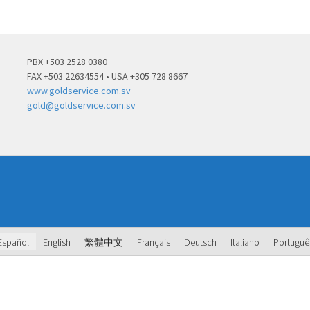
PBX +503 2528 0380
FAX +503 22634554 • USA +305 728 8667
www.goldservice.com.sv
gold@goldservice.com.sv
Español
English
繁體中文
Français
Deutsch
Italiano
Portuguê