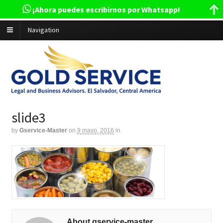
¡Ahora puedes escribirnos por Whatsapp!
Navigation
slide3
by
Gservice-Master
on
9 mayo, 2016
in
About gservice-master