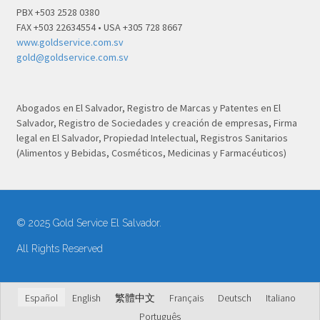
PBX +503 2528 0380
FAX +503 22634554 • USA +305 728 8667
www.goldservice.com.sv
gold@goldservice.com.sv
Abogados en El Salvador, Registro de Marcas y Patentes en El
Salvador, Registro de Sociedades y creación de empresas, Firma
legal en El Salvador, Propiedad Intelectual, Registros Sanitarios
(Alimentos y Bebidas, Cosméticos, Medicinas y Farmacéuticos)
© 2025 Gold Service El Salvador.
All Rights Reserved
Español
English
繁體中文
Français
Deutsch
Italiano
Português