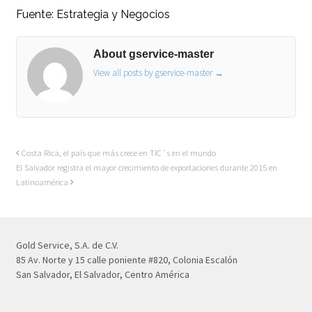
Fuente:
Estrategia y Negocios
About gservice-master
View all posts by gservice-master
→
Costa Rica, el país que más crece en TIC´s en el mundo
El Salvador registra el mayor crecimiento de exportaciones durante 2015 en
Latinoamérica
Gold Service, S.A. de C.V.
85 Av. Norte y 15 calle poniente #820, Colonia Escalón
San Salvador, El Salvador, Centro América