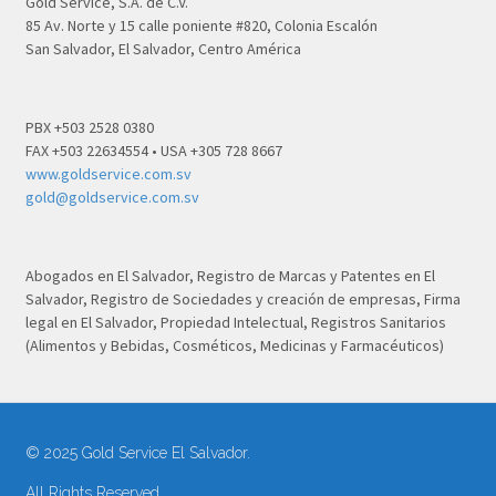
Gold Service, S.A. de C.V.
85 Av. Norte y 15 calle poniente #820, Colonia Escalón
San Salvador, El Salvador, Centro América
PBX +503 2528 0380
FAX +503 22634554 • USA +305 728 8667
www.goldservice.com.sv
gold@goldservice.com.sv
Abogados en El Salvador, Registro de Marcas y Patentes en El
Salvador, Registro de Sociedades y creación de empresas, Firma
legal en El Salvador, Propiedad Intelectual, Registros Sanitarios
(Alimentos y Bebidas, Cosméticos, Medicinas y Farmacéuticos)
© 2025 Gold Service El Salvador.
All Rights Reserved