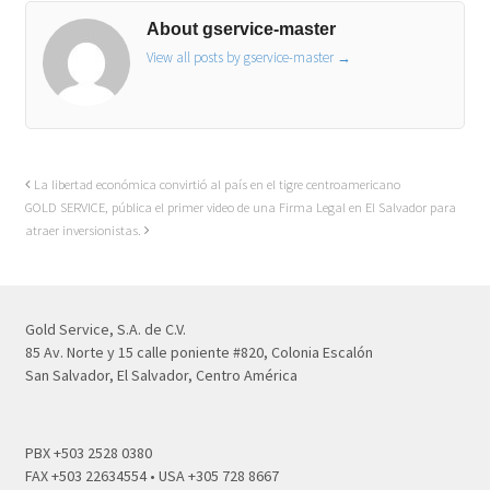
About gservice-master
View all posts by gservice-master
→
La libertad económica convirtió al país en el tigre centroamericano
GOLD SERVICE, pública el primer video de una Firma Legal en El Salvador para
atraer inversionistas.
Gold Service, S.A. de C.V.
85 Av. Norte y 15 calle poniente #820, Colonia Escalón
San Salvador, El Salvador, Centro América
PBX +503 2528 0380
FAX +503 22634554 • USA +305 728 8667