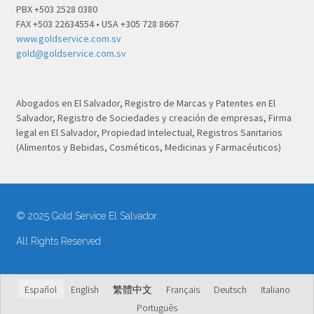
PBX +503 2528 0380
FAX +503 22634554 • USA +305 728 8667
www.goldservice.com.sv
gold@goldservice.com.sv
Abogados en El Salvador, Registro de Marcas y Patentes en El
Salvador, Registro de Sociedades y creación de empresas, Firma
legal en El Salvador, Propiedad Intelectual, Registros Sanitarios
(Alimentos y Bebidas, Cosméticos, Medicinas y Farmacéuticos)
© 2025 Gold Service El Salvador.
All Rights Reserved
Español
English
繁體中文
Français
Deutsch
Italiano
Português