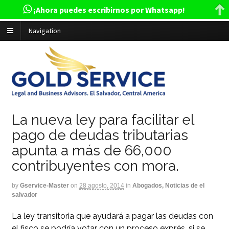
¡Ahora puedes escribirnos por Whatsapp!
Navigation
La nueva ley para facilitar el
pago de deudas tributarias
apunta a más de 66,000
contribuyentes con mora.
by
Gservice-Master
on
28 agosto, 2014
in
Abogados, Noticias de el
salvador
La ley transitoria que ayudará a pagar las deudas con
el fisco se podría votar con un proceso exprés, si se