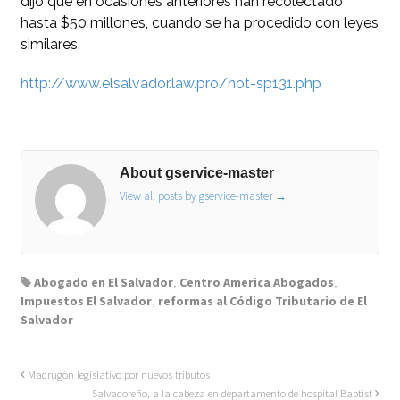
dijo que en ocasiones anteriores han recolectado
hasta $50 millones, cuando se ha procedido con leyes
similares.
http://www.elsalvador.law.pro/not-sp131.php
About gservice-master
View all posts by gservice-master
→
Abogado en El Salvador
,
Centro America Abogados
,
Impuestos El Salvador
,
reformas al Código Tributario de El
Salvador
Madrugón legislativo por nuevos tributos
Salvadoreño, a la cabeza en departamento de hospital Baptist