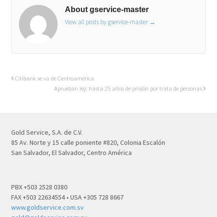
About gservice-master
View all posts by gservice-master
→
Citibank se va de Centroamérica
Aprueban ley: hasta 25 años de prisión por trata de personas
Gold Service, S.A. de C.V.
85 Av. Norte y 15 calle poniente #820, Colonia Escalón
San Salvador, El Salvador, Centro América
PBX +503 2528 0380
FAX +503 22634554 • USA +305 728 8667
www.goldservice.com.sv