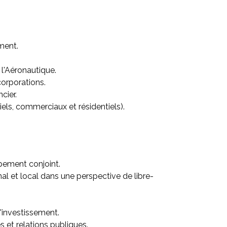
ment.
 l'Aéronautique.
orporations.
cier.
iels, commerciaux et résidentiels).
pement conjoint.
l et local dans une perspective de libre-
d'investissement.
 et relations publiques.