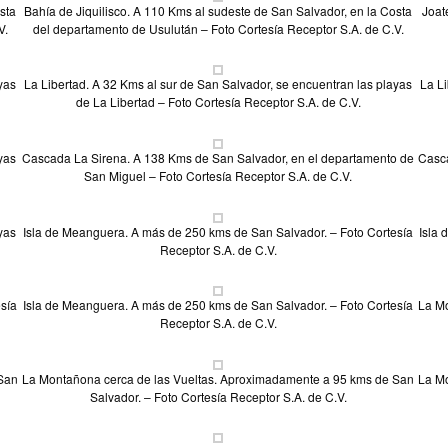
sta
Bahía de Jiquilisco. A 110 Kms al sudeste de San Salvador, en la Costa
Joat
V.
del departamento de Usulután – Foto Cortesía Receptor S.A. de C.V.
yas
La Libertad. A 32 Kms al sur de San Salvador, se encuentran las playas
La Li
de La Libertad – Foto Cortesía Receptor S.A. de C.V.
yas
Cascada La Sirena. A 138 Kms de San Salvador, en el departamento de
Casca
San Miguel – Foto Cortesía Receptor S.A. de C.V.
yas
Isla de Meanguera. A más de 250 kms de San Salvador. – Foto Cortesía
Isla 
Receptor S.A. de C.V.
sía
Isla de Meanguera. A más de 250 kms de San Salvador. – Foto Cortesía
La Mo
Receptor S.A. de C.V.
 San
La Montañona cerca de las Vueltas. Aproximadamente a 95 kms de San
La Mo
Salvador. – Foto Cortesía Receptor S.A. de C.V.