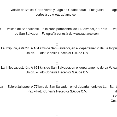
n
Volcán de Izalco, Cerro Verde y Lago de Coatepeque – Fotografía
Lago
cortesía de www.raularce.com
m
Volcán de San Vicente. En la zona paracentral de El Salvador, a 1 hora
Vo
de San Salvador – Fotografía cortesía de www.raularce.com
e La
Intipuca, esterón. A 164 kms de San Salvador, en el departamento de La
Intip
Union. – Foto Cortesía Receptor S.A. de C.V
e La
Intipuca, esterón. A 164 kms de San Salvador, en el departamento de La
Volcá
Union. – Foto Cortesía Receptor S.A. de C.V
 La
Estero Jaltepec. A 77 kms de San Salvador, en el departamento de La
Bahía
Paz – Foto Cortesía Receptor S.A. de C.V.
d
C.V
Cost