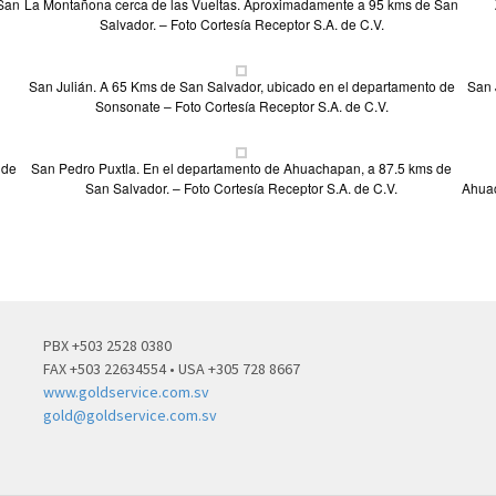
 San
La Montañona cerca de las Vueltas. Aproximadamente a 95 kms de San
Salvador. – Foto Cortesía Receptor S.A. de C.V.
San Julián. A 65 Kms de San Salvador, ubicado en el departamento de
San 
Sonsonate – Foto Cortesía Receptor S.A. de C.V.
 de
San Pedro Puxtla. En el departamento de Ahuachapan, a 87.5 kms de
San Salvador. – Foto Cortesía Receptor S.A. de C.V.
Ahuac
PBX +503 2528 0380
FAX +503 22634554 • USA +305 728 8667
www.goldservice.com.sv
gold@goldservice.com.sv