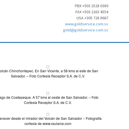
PBX +503 2528 0380
FAX +503 2263 4554
USA +305 728 8667
www.goldservice.com.sv
gold@goldservice.com.sv
olcán Chinchontepec. En San Vicente, a 58 kms al este de San
Salvador. – Foto Cortesía Receptor S.A. de C.V.
ago de Coatepeque. A 57 kms al oeste de San Salvador. – Foto
Cortesía Receptor S.A. de C.V.
necer desde el mirador del Volcán de San Salvador – Fotografía
cortesía de www.raularce.com