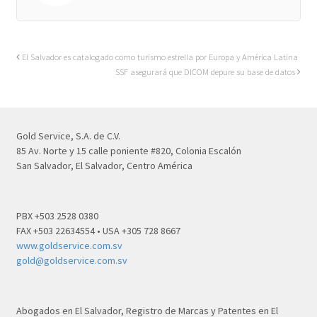
El Salvador es catalogado como turismo estrella por Europa y América Latina
SSF asegurará que DICOM depure su base de datos
Gold Service, S.A. de C.V.
85 Av. Norte y 15 calle poniente #820, Colonia Escalón
San Salvador, El Salvador, Centro América
PBX +503 2528 0380
FAX +503 22634554 • USA +305 728 8667
www.goldservice.com.sv
gold@goldservice.com.sv
Abogados en El Salvador, Registro de Marcas y Patentes en El