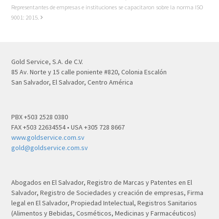
Representantes de empresas e instituciones se capacitaron sobre la norma ISO
9001: 2015.
Gold Service, S.A. de C.V.
85 Av. Norte y 15 calle poniente #820, Colonia Escalón
San Salvador, El Salvador, Centro América
PBX +503 2528 0380
FAX +503 22634554 • USA +305 728 8667
www.goldservice.com.sv
gold@goldservice.com.sv
Abogados en El Salvador, Registro de Marcas y Patentes en El
Salvador, Registro de Sociedades y creación de empresas, Firma
legal en El Salvador, Propiedad Intelectual, Registros Sanitarios
(Alimentos y Bebidas, Cosméticos, Medicinas y Farmacéuticos)