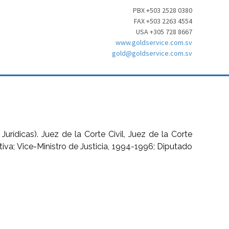
PBX +503 2528 0380
FAX +503 2263 4554
USA +305 728 8667
www.goldservice.com.sv
gold@goldservice.com.sv
rídicas). Juez de la Corte Civil, Juez de la Corte
va; Vice-Ministro de Justicia, 1994-1996; Diputado