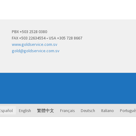
PBX +503 2528 0380
FAX +503 22634554 • USA +305 728 8667
www.goldservice.com.sv
gold@goldservice.com.sv
Español
English
繁體中文
Français
Deutsch
Italiano
Portuguê