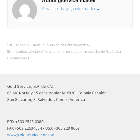
About gservice-master
View all posts by gservice-master
→
¿Cuál es el FODA de la inversión en Centroamérica?
Empresarios salvadoreños analizan mercado farmacéutico de República
Dominicana
Gold Service, S.A. de C.V.
85 Av. Norte y 15 calle poniente #820, Colonia Escalón
San Salvador, El Salvador, Centro América
PBX +503 2528 0380
FAX +503 22634554 • USA +305 728 8667
www.goldservice.com.sv