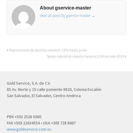
About gservice-master
View all posts by gservice-master
→
Exportaciones de servicios crecieron 11% hasta junio
Sector industrial crecería hasta el 3.5% en este 2015
Gold Service, S.A. de C.V.
85 Av. Norte y 15 calle poniente #820, Colonia Escalón
San Salvador, El Salvador, Centro América
PBX +503 2528 0380
FAX +503 22634554 • USA +305 728 8667
www.goldservice.com.sv