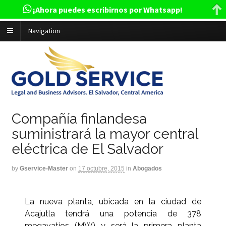
¡Ahora puedes escribirnos por Whatsapp!
Navigation
Compañía finlandesa
suministrará la mayor central
eléctrica de El Salvador
by
Gservice-Master
on
17 octubre, 2015
in
Abogados
La nueva planta, ubicada en la ciudad de
Acajutla tendrá una potencia de 378
megavatios (MW) y será la primera planta