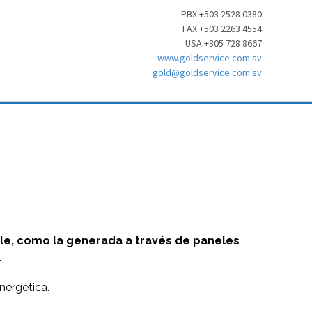
PBX +503 2528 0380
FAX +503 2263 4554
USA +305 728 8667
www.goldservice.com.sv
gold@goldservice.com.sv
ble, como la generada a través de paneles
.
nergética.