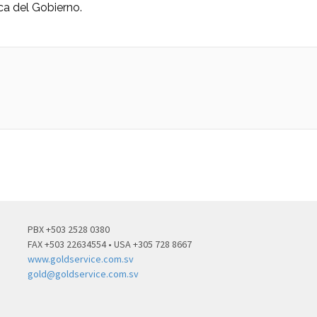
ica del Gobierno.
PBX +503 2528 0380
FAX +503 22634554 • USA +305 728 8667
www.goldservice.com.sv
gold@goldservice.com.sv