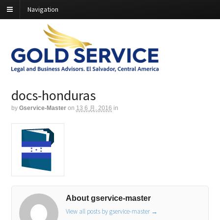
Navigation
docs-honduras
by
Gservice-Master
on
13 6 月, 2016
in
About gservice-master
View all posts by gservice-master
→