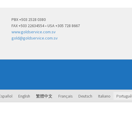
PBX +503 2528 0380
FAX +503 22634554 • USA +305 728 8667
www.goldservice.com.sv
gold@goldservice.com.sv
Español
English
繁體中文
Français
Deutsch
Italiano
Portuguê