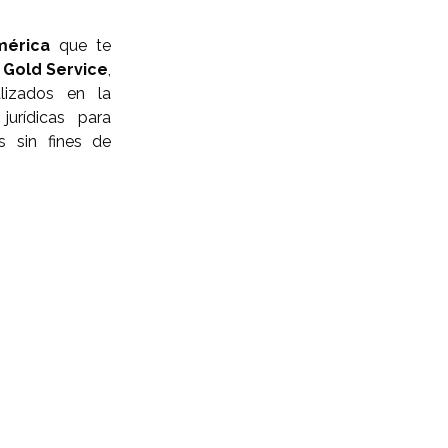
mérica
que te
n
Gold Service
,
alizados en la
jurídicas para
es sin fines de