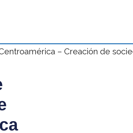
Centroamérica – Creación de socie
e
e
ca