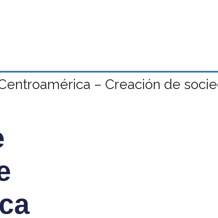
Centroamérica – Creación de socie
e
e
ca