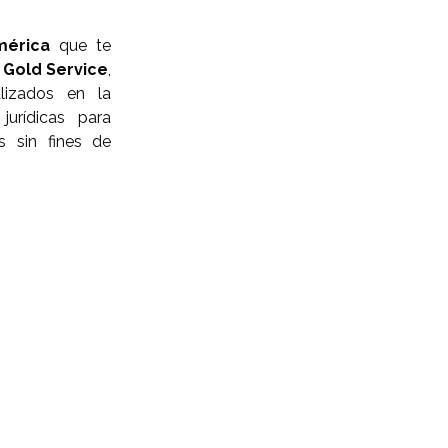
mérica
que te
n
Gold Service
,
alizados en la
jurídicas para
es sin fines de