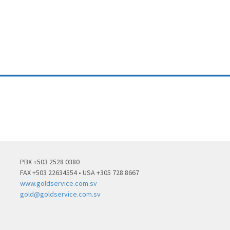
PBX +503 2528 0380
FAX +503 22634554 • USA +305 728 8667
www.goldservice.com.sv
gold@goldservice.com.sv