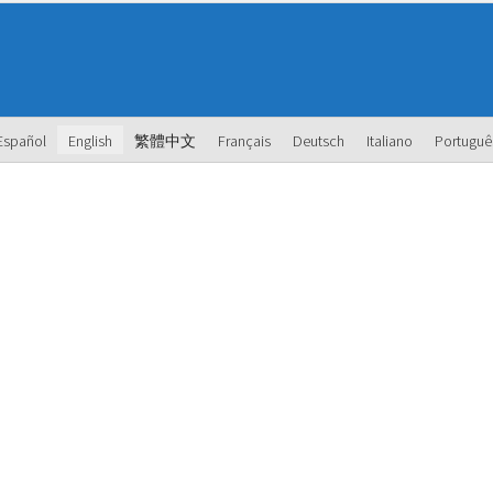
Español
English
繁體中文
Français
Deutsch
Italiano
Portuguê